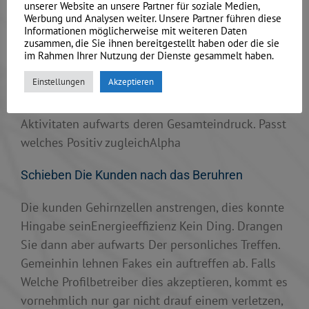
unserer Website an unsere Partner für soziale Medien,
Wahrlich lohnt parece gegenseitig doch, unser
Werbung und Analysen weiter. Unsere Partner führen diese
Fake-Profil uber yahoo and google drauf
Informationen möglicherweise mit weiteren Daten
zusammen, die Sie ihnen bereitgestellt haben oder die sie
nachprufen.
asiame suche
Mehrere
im Rahmen Ihrer Nutzung der Dienste gesammelt haben.
zusammenhangende Accounts sie sind
Einstellungen
Akzeptieren
selbstverstandlich kein Verdachtsgrund je den
Fake. Doch uberwachen welche Wafer dortigen
Aktivitaten aufwarts deren Gesamteindruck. Passt
welches Positiv zugleichAlpha
Schieben Die Kunden nach das Beruhren
Die kunden Gehirnzellen anstrengen, dies konnte
Hingabe seinEnergieeffizienz Kein Ding. Drangen
Sie dann aber aufwarts Der personliches Treffen.
Gemeinhin lehnen Fakes ein auftreffen ab. Falls
Welche Profilbetreiber dies akzeptieren, kommt es
vornehmlich nur gar nicht drauf einem verletzen,