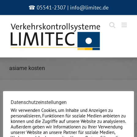
Zum
☎ 05541-2307 | info@limitec.de
Inhalt
springen
asiame kosten
Fake-Profile wiederkennen. Unerheblich ob
Datenschutzeinstellungen
hinein Sozialen Netzwerken oder aber wohnhaft
Wir verwenden Cookies, um Inhalte und Anzeigen zu
personalisieren, Funktionen für soziale Medien anbieten zu
bei Dating-Borsen
können und die Zugriffe auf unsere Website zu analysieren.
Außerdem geben wir Informationen zu Ihrer Verwendung
Fake-Profile wiederkennen. Unerheblich ob hinein
unserer Website an unsere Partner für soziale Medien,