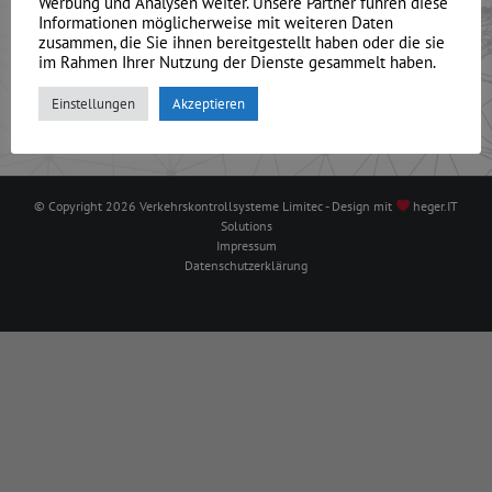
Werbung und Analysen weiter. Unsere Partner führen diese
Sozialen Netzwerken oder aber wohnhaft [...]
Informationen möglicherweise mit weiteren Daten
zusammen, die Sie ihnen bereitgestellt haben oder die sie
im Rahmen Ihrer Nutzung der Dienste gesammelt haben.
Von
heger
|
Januar 27th, 2022
|
asiame kosten
|
0 Kommentare
Weiterlesen
Einstellungen
Akzeptieren
© Copyright
2026 Verkehrskontrollsysteme Limitec - Design mit
heger.IT
Solutions
Impressum
Datenschutzerklärung