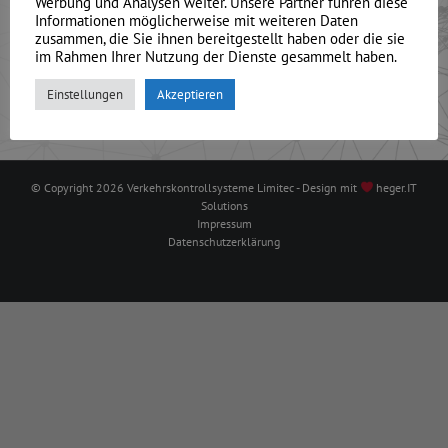
Werbung und Analysen weiter. Unsere Partner führen diese
Partnersuche [...]
Informationen möglicherweise mit weiteren Daten
zusammen, die Sie ihnen bereitgestellt haben oder die sie
im Rahmen Ihrer Nutzung der Dienste gesammelt haben.
Von
heger
|
Januar 26th, 2022
|
airg kosten
|
0 Kommentare
Weiterlesen
Einstellungen
Akzeptieren
© Copyright
2026 Verkehrskontrollsysteme Limitec - Design mit
heger.IT
Solutions
Impressum
Datenschutzerklärung