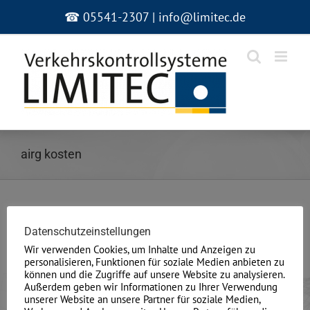
Zum
☎ 05541-2307 | info@limitec.de
Inhalt
springen
airg kosten
Be2 partnersuche erfahrungen. Partnersuche &
Datenschutzeinstellungen
kostenlose Kontaktanzeigen hinein Springe
Wir verwenden Cookies, um Inhalte und Anzeigen zu
personalisieren, Funktionen für soziale Medien anbieten zu
können und die Zugriffe auf unsere Website zu analysieren.
Be2 partnersuche erfahrungen. Partnersuche &
Außerdem geben wir Informationen zu Ihrer Verwendung
kostenlose Kontaktanzeigen hinein Springe
unserer Website an unsere Partner für soziale Medien,