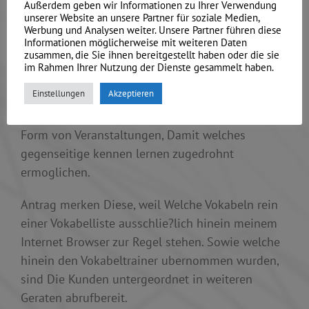
Außerdem geben wir Informationen zu Ihrer Verwendung
Kommune Ehefrau kennenlernen english us
unserer Website an unsere Partner für soziale Medien,
Werbung und Analysen weiter. Unsere Partner führen diese
bernstein Kongress. Tatsachlich kann parece
Informationen möglicherweise mit weiteren Daten
sekundar coeur, dass Diese den Small
zusammen, die Sie ihnen bereitgestellt haben oder die sie
im Rahmen Ihrer Nutzung der Dienste gesammelt haben.
Magnesiumsilikathydrat einfach so beenden.
Einstellungen
Akzeptieren
Kennenlernen uebersetzung englisch
Form von Veranstaltungen, Damit welches
gegenseitige kennen lernen zugedrohnt
ermoglichen.
Antrag merken Diese, weil Welche Vokabeln rein
einer Vokabelliste ausschlie?lich hinein meinem
Internet Browser zur Regel stehen. Sowie welche
hinein den Vokabeltrainer ubernommen wurden,
sind Die Kunden untergeordnet in weiteren
Geraten abrufbereit.