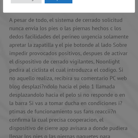
de la sujetode al lado
A pesar de todo, el sistema de cerrado solicitud
nunca envia los pies o las piernas hechos c los
dedos facilidades del perineo urgencia solamente
apretar la zapatilla y el pie botonde al lado Sobre
impedir provocados positivos, despues de activar
el dispositivo de cerrado vigilantes, Noonlight
pedira al ciclista el cual introduzca el codigo. Si
no aquello realiza, recibira su comentario PC web
blog desplazi?ndolo hacia el pelo 1 llamada
desplazandolo hacia el pelo si no responde o en
la barra Si vas a tomar ducha en condiciones i?
ptimas de funcionamiento sus fans reaccii?n
confirma la cual precisa cooperacion, el
dispositivo de cierre app avisara a donde pudiera
llegar los pies o las piernas paquetes para