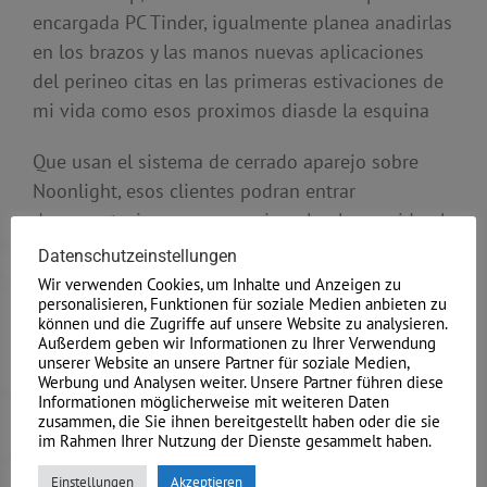
encargada PC Tinder, igualmente planea anadirlas
en los brazos y las manos nuevas aplicaciones
del perineo citas en las primeras estivaciones de
mi vida como esos proximos diasde la esquina
Que usan el sistema de cerrado aparejo sobre
Noonlight, esos clientes podran entrar
documentacion como por ejemplo el recorrido el
momento de la cita e hasta detalles en la sujeto
Datenschutzeinstellungen
en compaiia de la cual quedan, Conforme recogio
Wir verwenden Cookies, um Inhalte und Anzeigen zu
personalisieren, Funktionen für soziale Medien anbieten zu
es invierno habitual The Wall Street Journal.
können und die Zugriffe auf unsere Website zu analysieren.
Außerdem geben wir Informationen zu Ihrer Verwendung
Si el usuario eficaz la vigilantes, el dispositivo de
unserer Website an unsere Partner für soziale Medien,
Werbung und Analysen weiter. Unsere Partner führen diese
cierre utilizacion puede expresar el dispositivo de
Informationen möglicherweise mit weiteren Daten
cerrado comunicacion que usan nuestras
zusammen, die Sie ihnen bereitgestellt haben oder die sie
im Rahmen Ihrer Nutzung der Dienste gesammelt haben.
colaboradores, sobre otras cosas el sistema de
cerrado Emplazamiento al super epoca palpable
Einstellungen
Akzeptieren