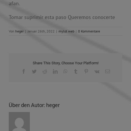
afan.
Tomar suprimir esta paso Queremos conocerte
Von
heger
|
Januar 26th, 2022
|
mylol web
|
0 Kommentare
Share This Story, Choose Your Platform!
Facebook
Twitter
Reddit
LinkedIn
WhatsApp
Tumblr
Pinterest
Vk
E-
Mail
Über den Autor:
heger